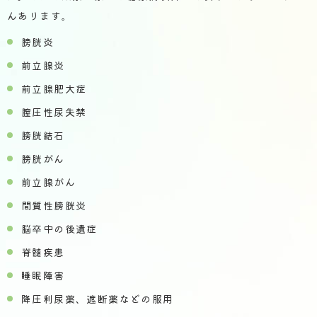
んあります。
膀胱炎
前立腺炎
前立腺肥大症
膣圧性尿失禁
膀胱結石
膀胱がん
前立腺がん
間質性膀胱炎
脳卒中の後遺症
脊髄疾患
睡眠障害
降圧利尿薬、遮断薬などの服用