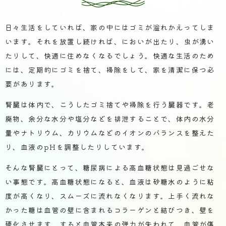
日々生活をしていれば、家の中にはゴミが溢れかえってしま
います。それを放置し続ければ、においが出たり、虫が湧い
たりして、快適に住めなくなるでしょう。快適な生活のため
には、定期的にゴミを捨て、掃除をして、家を清潔に保つ必
要があります。
腎臓は体内で、こうしたゴミ捨てや掃除を行う臓器です。老
廃物、余分な水分や塩分などを排泄することで、体内の水分
量やナトリウム、カリウムなどのイオンのバランスを整えた
り、血液のpHを調整したりしています。
そんな腎臓にとって、糖尿病による高血糖状態は見過ごせな
い事態です。高血糖状態になると、血液は砂糖水のように粘
度が高くなり、スムーズに流れなくなります。上手く流れな
かった糖は血管の壁に含まれるコラーゲンと結びつき、壁を
硬化させます。すると血管本来の弾力が失われて、血管が傷