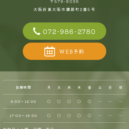
〒579-8036
大阪府東大阪市鷹殿町2番5号
072-986-2780
WEB予約
診療時間
月
火
水
木
金
土
日
祝
9:00～12:00
〇
〇
〇
〇
〇
─
─
─
17:00〜19:00
〇
〇
〇
〇
〇
─
─
─